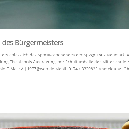
 des Bürgermeisters
ers anlässlich des Sportwochenendes der Spvgg 1862 Neumark, Ab
lung Tischtennis Austragungsort: Schultumhalle der Mittelschule 
old E-Mail: A.J.1977@web.de Mobil: 0174 / 3320822 Anmeldung: O