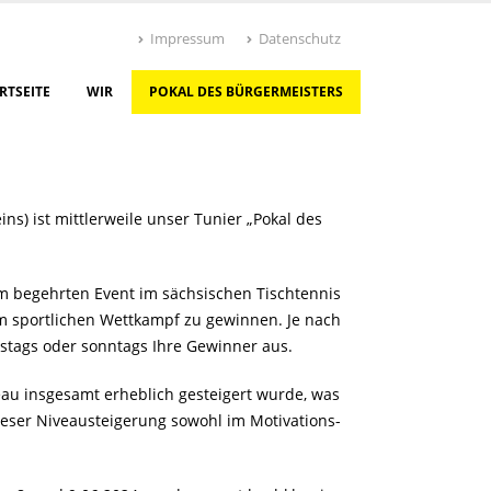
Impressum
Datenschutz
RTSEITE
WIR
POKAL DES BÜRGERMEISTERS
) ist mittlerweile unser Tunier „Pokal des
em begehrten Event im sächsischen Tischtennis
m sportlichen Wettkampf zu gewinnen. Je nach
stags oder sonntags Ihre Gewinner aus.
eau insgesamt erheblich gesteigert wurde, was
eser Niveausteigerung sowohl im Motivations-