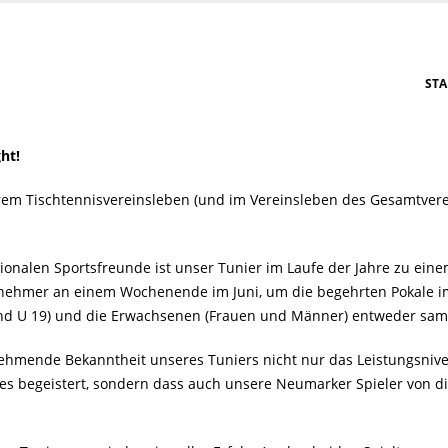
STA
ht!
m Tischtennisvereinsleben (und im Vereinsleben des Gesamtvereins
onalen Sportsfreunde ist unser Tunier im Laufe der Jahre zu ein
lnehmer an einem Wochenende im Juni, um die begehrten Pokale i
und U 19) und die Erwachsenen (Frauen und Männer) entweder sam
nehmende Bekanntheit unseres Tuniers nicht nur das Leistungsniv
s begeistert, sondern dass auch unsere Neumarker Spieler von di