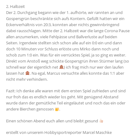
2. Halbzeit
Der 2. Durchgang begann wie der 1. aufhörte, wir rannten an und
Gospersgrün beschränkte sich aufs Kontern. Gefüllt hatten wir ein
Eckenverhältnis von 20:3, konnten aber nichts gewinnbringend
dabei rausschlagen. Mitte der 2. Halbzeit war die lange Corona Pause
allen anzumerken, viele Fehlpässe und Ballverluste auf beiden
Seiten. Irgendwie stellten sich schon alle auf ein 0:0 ein und dann
doch 10 Minuten vor Schluss erlöste uns Mirko dann noch und
schob zum 1:0 ein. Was für ein verrücktes Spiel, ja so ging es weiter.
Direkt vom Anstoß weg schickte Gospersgrün ihren Stürmer lang (so
schnell war der eigentlich net
) ich frag mich nur wer den laufen
lassen hat
. Na egal, Marcus versuchte alles konnte das 1:1 aber
nicht mehr verhindern.
Fazit: Ich denke alle waren mit dem ersten Spiel zufrieden und sind
nur froh das es endlich wieder los geht. Mit genügend Abstand
wurde dann der gemütliche Teil eingeläutet und noch das ein oder
andere Bierchen genossen
.
Einen schönen Abend euch allen und bleibt gesund
erstellt von unserem Hobbysportreporter Marcel Maschke