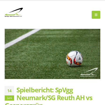
Spielbericht: SpVgg
14
Neumark/SG Reuth AH vs
Juni