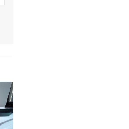
n die
rwoche
diesen