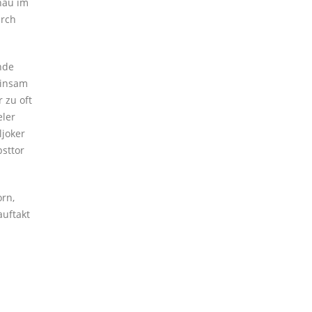
nau im
urch
nde
einsam
 zu oft
eler
ljoker
sttor
rn,
auftakt