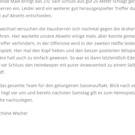
ende Maik bringt das 2:0. Sein Schuss aus gut 25 Meter schlägt ge
rren ein. Leider wird ein weiterer gut herausgespielter Treffer d
 auf Abseits entschieden.
wechsel versuchen die Hausherren sich nochmal gegen die drohe
hren. Hier wackelte unsere Abwehr einige male, aber konnte gem
effer verhindern. In der Offensive wird in der zweiten Hälfte leider
espielt. Hier mal den Kopf heben und den besser postierten Mitspi
äre halt auch zu einfach gewesen. So war es dann letztendlich Ede
 vor Schluss den Heimkeeper mit purer Anwesenheit zu einem Selb
ff.
as gesamte Team für den gelungenen Saisonauftakt. Blick nach vo
 liegt vor uns und bereits nächsten Samstag gilt es zum Heimspiel
he nachzulegen.
schöne Woche!