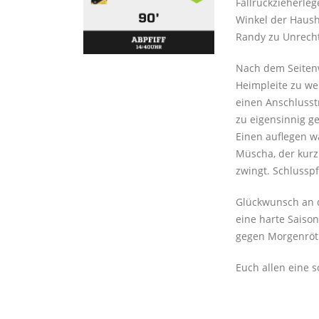
Fallrückzieherleg
Winkel der Haushe
Randy zu Unrecht
Nach dem Seiten
Heimpleite zu we
einen Anschlusstr
zu eigensinnig g
Einen auflegen w
Müscha, der kurz
zwingt. Schlusspfi
Glückwunsch an d
eine harte Saison
gegen Morgenröt
Euch allen eine 