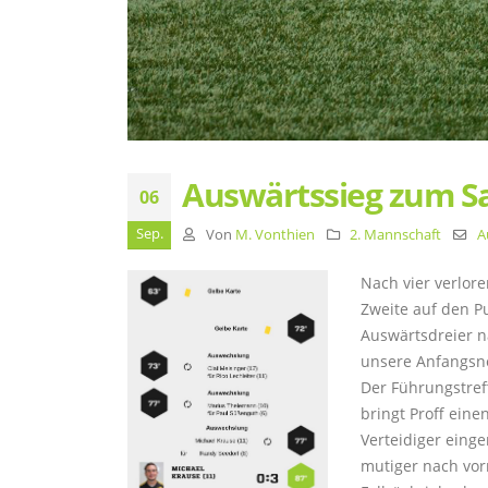
Auswärtssieg zum S
06
Sep.
Von
M. Vonthien
2. Mannschaft
A
Nach vier verlore
Zweite auf den Pu
Auswärtsdreier n
unsere Anfangsne
Der Führungstref
bringt Proff eine
Verteidiger eing
mutiger nach vo