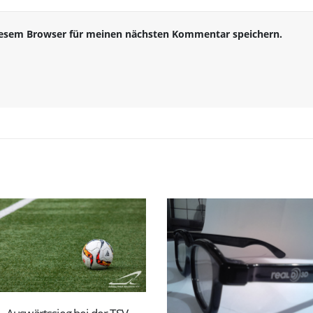
iesem Browser für meinen nächsten Kommentar speichern.
Erster Heimsieg gege
07
Zweite des VFC
Reichenbach
Okt.
Nach der besten
Saisonleistung der Vo
in Pfaffengrün galt es 
Samstag gegen den