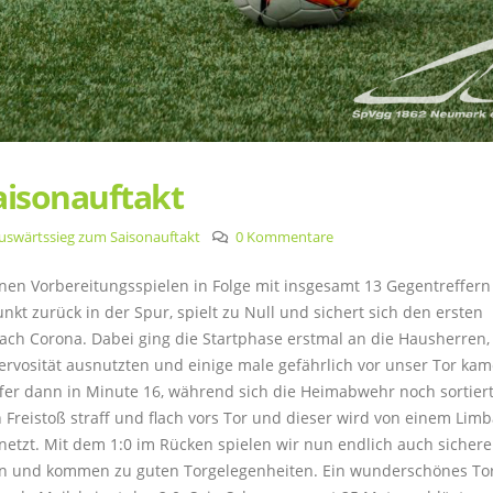
aisonauftakt
uswärtssieg zum Saisonauftakt
0 Kommentare
nen Vorbereitungsspielen in Folge mit insgesamt 13 Gegentreffern 
nkt zurück in der Spur, spielt zu Null und sichert sich den ersten
ach Corona. Dabei ging die Startphase erstmal an die Hausherren,
rvosität ausnutzten und einige male gefährlich vor unser Tor kam
fer dann in Minute 16, während sich die Heimabwehr noch sortiert
n Freistoß straff und flach vors Tor und dieser wird von einem Lim
enetzt. Mit dem 1:0 im Rücken spielen wir nun endlich auch sicher
rn und kommen zu guten Torgelegenheiten. Ein wunderschönes To