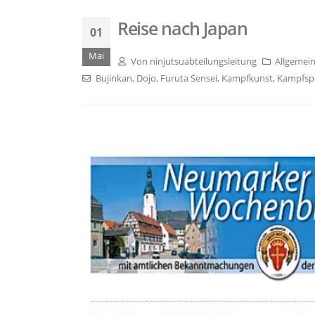
Reise nach Japan
01
Mai
Von
ninjutsuabteilungsleitung
Allgemei
Bujinkan
,
Dojo
,
Furuta Sensei
,
Kampfkunst
,
Kampfsp