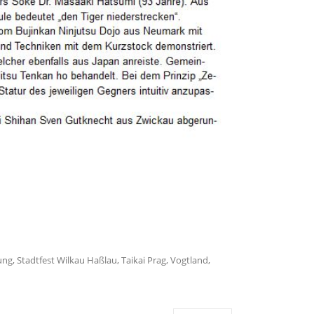
ung
,
Stadtfest Wilkau Haßlau
,
Taikai Prag
,
Vogtland
,