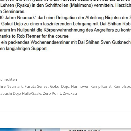
achrichten
ahre Neumark
,
Furuta Sensei
,
Gokui Dojo
,
Hannover
,
Kampfkunst
,
Kampfspo
abushi Dojo Halle/Saale
,
Zero Point
,
Zwickau