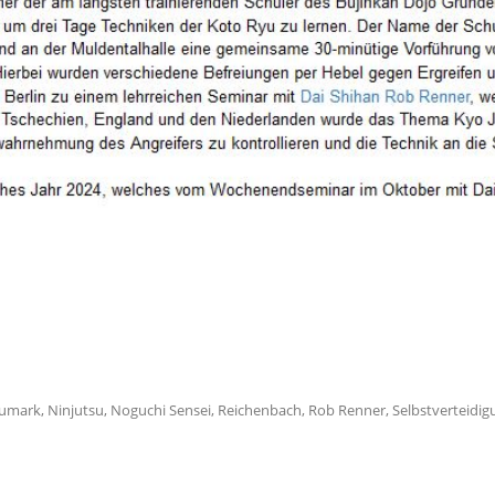
n
umark
,
Ninjutsu
,
Noguchi Sensei
,
Reichenbach
,
Rob Renner
,
Selbstverteidig