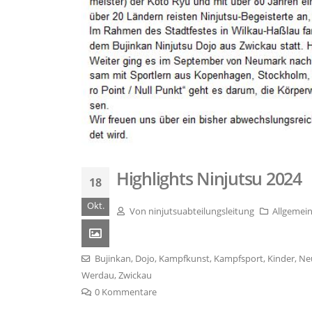
Highlights Ninjutsu 2024
18
Okt.
Von
ninjutsuabteilungsleitung
Allgemei
Bujinkan
,
Dojo
,
Kampfkunst
,
Kampfsport
,
Kinder
,
Ne
Werdau
,
Zwickau
0 Kommentare