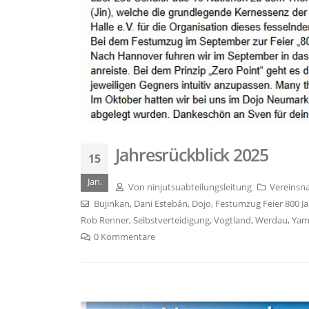
Jahresrückblick 2025
15
Jan.
Von
ninjutsuabteilungsleitung
Vereinsn
Bujinkan
,
Dani Estebán
,
Dojo
,
Festumzug Feier 800 J
Rob Renner
,
Selbstverteidigung
,
Vogtland
,
Werdau
,
Yam
0 Kommentare