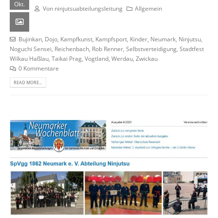
Okt.
Von
ninjutsuabteilungsleitung
Allgemein
Bujinkan
,
Dojo
,
Kampfkunst
,
Kampfsport
,
Kinder
,
Neumark
,
Ninjutsu
,
Noguchi Sensei
,
Reichenbach
,
Rob Renner
,
Selbstverteidigung
,
Stadtfest
Wilkau Haßlau
,
Taikai Prag
,
Vogtland
,
Werdau
,
Zwickau
0 Kommentare
READ MORE...