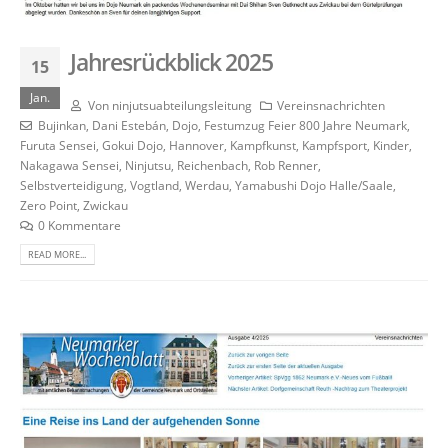
Jahresrückblick 2025
15
Jan.
Von
ninjutsuabteilungsleitung
Vereinsnachrichten
Bujinkan
,
Dani Estebán
,
Dojo
,
Festumzug Feier 800 Jahre Neumark
,
Furuta Sensei
,
Gokui Dojo
,
Hannover
,
Kampfkunst
,
Kampfsport
,
Kinder
,
Nakagawa Sensei
,
Ninjutsu
,
Reichenbach
,
Rob Renner
,
Selbstverteidigung
,
Vogtland
,
Werdau
,
Yamabushi Dojo Halle/Saale
,
Zero Point
,
Zwickau
0 Kommentare
READ MORE...