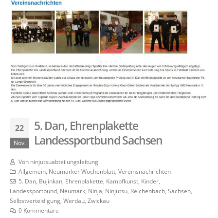
5. Dan, Ehrenplakette
22
Landessportbund Sachsen
Nov.
Von
ninjutsuabteilungsleitung
Allgemein
,
Neumarker Wochenblatt
,
Vereinsnachrichten
5. Dan
,
Bujinkan
,
Ehrenplakette
,
Kampfkunst
,
Kinder
,
Landessportbund
,
Neumark
,
Ninja
,
Ninjutsu
,
Reichenbach
,
Sachsen
,
Selbstverteidigung
,
Werdau
,
Zwickau
0 Kommentare