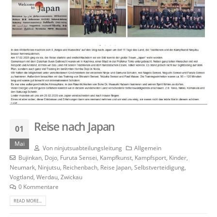
Reise nach Japan
01
Mai
Von
ninjutsuabteilungsleitung
Allgemein
Bujinkan
,
Dojo
,
Furuta Sensei
,
Kampfkunst
,
Kampfsport
,
Kinder
,
Neumark
,
Ninjutsu
,
Reichenbach
,
Reise Japan
,
Selbstverteidigung
,
Vogtland
,
Werdau
,
Zwickau
0 Kommentare
READ MORE...