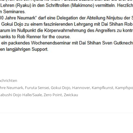
achrichten
ahre Neumark
,
Furuta Sensei
,
Gokui Dojo
,
Hannover
,
Kampfkunst
,
Kampfspo
abushi Dojo Halle/Saale
,
Zero Point
,
Zwickau