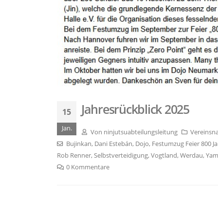
Jahresrückblick 2025
15
Jan.
Von
ninjutsuabteilungsleitung
Vereinsn
Bujinkan
,
Dani Estebán
,
Dojo
,
Festumzug Feier 800 J
Rob Renner
,
Selbstverteidigung
,
Vogtland
,
Werdau
,
Yam
0 Kommentare