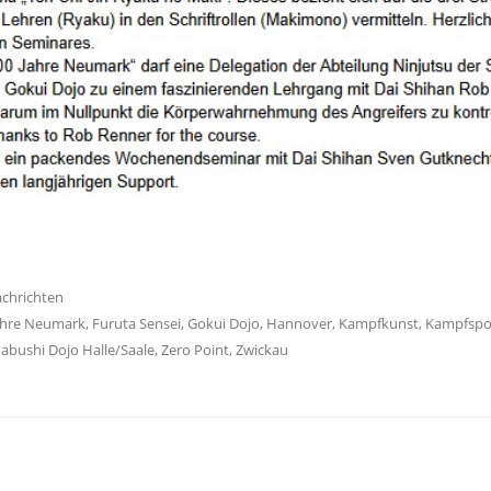
achrichten
ahre Neumark
,
Furuta Sensei
,
Gokui Dojo
,
Hannover
,
Kampfkunst
,
Kampfspo
abushi Dojo Halle/Saale
,
Zero Point
,
Zwickau