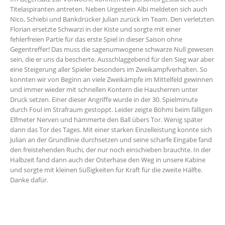
Titelaspiranten antreten. Neben Urgestein Albi meldeten sich auch
Nico, Schiebi und Bankdrücker Julian zurück im Team. Den verletzten
Florian ersetzte Schwarzi in der Kiste und sorgte mit einer
fehlerfreien Partie für das erste Spiel in dieser Saison ohne
Gegentreffer! Das muss die sagenumwogene schwarze Null gewesen
sein, die er uns da bescherte. Ausschlaggebend für den Sieg war aber
eine Steigerung aller Spieler besonders im Zweikampfverhalten. So
konnten wir von Beginn an viele Zweikämpfe im Mittelfeld gewinnen
und immer wieder mit schnellen Kontern die Hausherren unter
Druck setzen. Einer dieser Angriffe wurde in der 30. Spielminute
durch Foul im Strafraum gestoppt. Leider zeigte Böhmi beim fälligen
Elfmeter Nerven und hämmerte den Ball übers Tor. Wenig später
dann das Tor des Tages. Mit einer starken Einzelleistung konnte sich
Julian an der Grundlinie durchsetzen und seine scharfe Eingabe fand
den freistehenden Ruchi, der nur noch einschieben brauchte. In der
Halbzeit fand dann auch der Osterhase den Weg in unsere Kabine
und sorgte mit kleinen Süßigkeiten für Kraft für die zweite Hälfte.
Danke dafür.