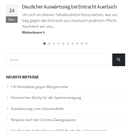
Deutlicher Auswärtssieg bei Eintracht Auerbach
24
Um sich im oberen Tabellendrittel festzusetzen, war ein
Nov.
Sieg gegen die Eintracht aus Auerbach praktisch Pflicht.
Nachdem wir uns...
Weiterlesen
NEUESTE BEITRÄGE
1:4 Heimpleite gegen Morgenröthe
Historisches Derby für die Spielvereinigung
Auswärtssieg zum Saisonauftakt
Ninjutsu nach der Corona Zwangspause
Spielbericht: SpVgg Neumark/SG Reuth AH vs Gospersgrün