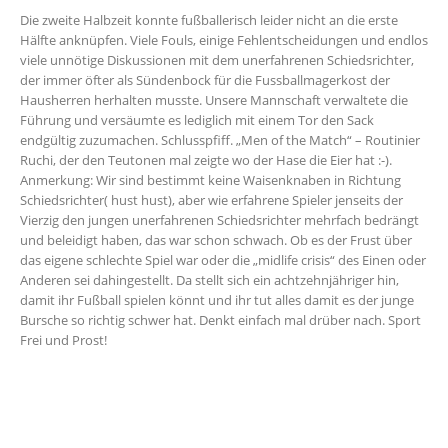
Die zweite Halbzeit konnte fußballerisch leider nicht an die erste
Hälfte anknüpfen. Viele Fouls, einige Fehlentscheidungen und endlos
viele unnötige Diskussionen mit dem unerfahrenen Schiedsrichter,
der immer öfter als Sündenbock für die Fussballmagerkost der
Hausherren herhalten musste. Unsere Mannschaft verwaltete die
Führung und versäumte es lediglich mit einem Tor den Sack
endgültig zuzumachen. Schlusspfiff. „Men of the Match“ – Routinier
Ruchi, der den Teutonen mal zeigte wo der Hase die Eier hat :-).
Anmerkung: Wir sind bestimmt keine Waisenknaben in Richtung
Schiedsrichter( hust hust), aber wie erfahrene Spieler jenseits der
Vierzig den jungen unerfahrenen Schiedsrichter mehrfach bedrängt
und beleidigt haben, das war schon schwach. Ob es der Frust über
das eigene schlechte Spiel war oder die „midlife crisis“ des Einen oder
Anderen sei dahingestellt. Da stellt sich ein achtzehnjähriger hin,
damit ihr Fußball spielen könnt und ihr tut alles damit es der junge
Bursche so richtig schwer hat. Denkt einfach mal drüber nach. Sport
Frei und Prost!