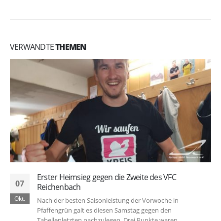
VERWANDTE
THEMEN
Erster Heimsieg gegen die Zweite des VFC
07
Reichenbach
Okt.
Nach der besten Saisonleistung der Vorwoche in
Pfaffengrün galt es diesen Samstag gegen den
Tabellenletzten nachzulegen. Drei Punkte waren...