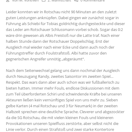
Von
M. Vonthien
2. Mannschaft
0 Kommentare
Leider konnten wir in Rotschau nicht 90 Minuten an den zuletzt
guten Leistungen anknüpfen. Dabei gingen wir zunächst sogar in
Führung als Schiebi für Tobias goldrichtig durchgesteckte und dieser
das Leder am Rotschauer Schlussmann vorbei schob. Sogar das 0:2
wäre drin gewesen als Albis Freistoß nur die Latte traf. Nach einer
halben Stunde dann der Rotschauer Doppelschlag. Erst der
Ausgleich mal wieder nach einer Ecke und dann auch noch der
Führungstreffer durch Foulstrafstoß. Albi hatte zuvor den
gegnerischen Angreifer unnötig „abgeräumt“.
Nach dem Seitenwechsel gelang uns dann nochmal der Ausgleich
durch Neuzugang Randy, zweites Saisontor im zweiten Spiel…
Respekt. Das wars dann aber auch schon was wir fußballerisch zu
bieten hatten. Immer mehr Fouls, endlose Diskussionen mit dem
zum Teil überforderten Schiri und schwindende Kräfte bei unseren
Akteuren ließen kein vernünftiges Spiel von uns mehr zu. Sieben
gelbe Karten (4 mal Rotschau und 3 für Neumark) in der zweiten
Halbzeit sprechen eine deutliche Sprache. Cleverer und abgezockter
da die SG Rotschau, die mit vielen kleinen Fouls und kleineren
Provokationen unseren Spielfluss zerstörte, aber selbst nicht die
Linie verlor. Durch einen Strafstoß und zwei starke Kontertore