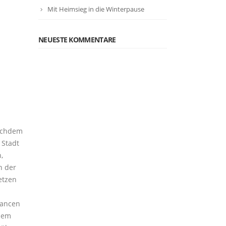
Mit Heimsieg in die Winterpause
NEUESTE KOMMENTARE
Nachdem
 Stadt
,
n der
etzen
hancen
 dem