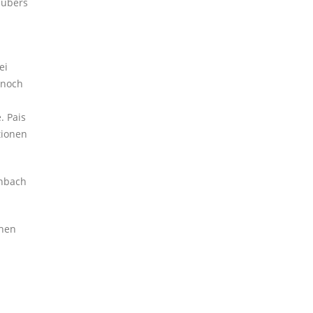
 übers
ei
 noch
. Pais
tionen
enbach
chen