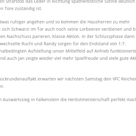
igen Strafstoß das Leder in Richtung spätherbstliche Sonne deutlich
n Tore zuständig ist.
t etwas ruhiger angehen und so kommen die Hausherren zu mehr
e sich Schwarzi im Tor auch noch seine Lorbeeren verdienen und b
den Nachschuss parieren, Klasse Aktion. In der Schlussphase dann
gewechselte Ruchi und Randy sorgen für den Endstand von 1:7.
onalbedingten Aufstellung unser Mittelfeld auf Anhieb funktionierte
d auch Jan zeigte wieder viel mehr Spielfreude und viele gute Ak
Rückrundenauftakt erwarten wir nächsten Samstag den VFC Reich
hr.
 Auswärtssieg in Falkenstein die Herbstmeisterschaft perfekt ma