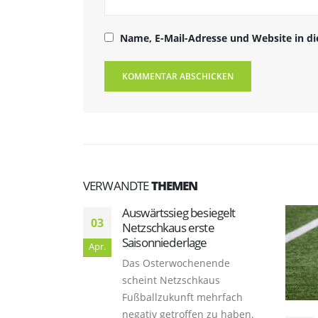
Name, E-Mail-Adresse und Website in d
VERWANDTE
THEMEN
besiegelt
rste
age
henende
chkaus
t mehrfach
fen zu haben.