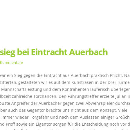
sieg bei Eintracht Auerbach
 Kommentare
war ein Sieg gegen die Eintracht aus Auerbach praktisch Pflicht. 
itterten, gestalteten wir es auf dem Kunstrasen in der Drei Türme
n Mannschaftsleistung und dem Kontrahenten läuferisch überlegen
lbzeit zahlreiche Torchancen. Den Führungstreffer erzielte Julian i
robuste Angreifer der Auerbacher gegen zwei Abwehrspieler durchs
Aber auch das Gegentor brachte uns nicht aus dem Konzept. Viele
n immer wieder Torgefahr und nach dem Auslassen einiger Großc
und Proff sowie ein Eigentor sorgen für die Entscheidung noch vor