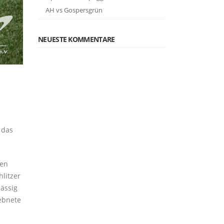
AH vs Gospersgrün
NEUESTE KOMMENTARE
 das
nen
hlitzer
lässig
ebnete