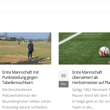
Erste Mannschaft
Weihnachtsfeier 201
07
überwintert als
Am letzten Samstag i
Herbstmeister auf Platz 1
Dez.
Rahmen unserer jährl
SpVgg 1862 Neumark 7:0 VfB
Fussballweihnachtsfei
Plauen Nord Mit dem 7. Sieg
nahmen wir die Geleg
in Folge geht es für unser
war uns von "Hannes"
Team in die...
zu verabschieden. Dies