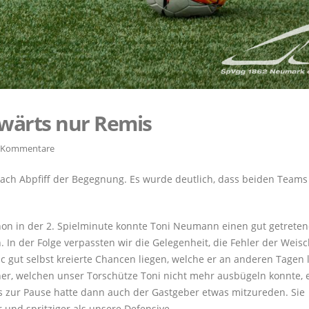
wärts nur Remis
 Kommentare
nach Abpfiff der Begegnung. Es wurde deutlich, dass beiden Teams
hon in der 2. Spielminute konnte Toni Neumann einen gut getrete
 In der Folge verpassten wir die Gelegenheit, die Fehler der Weisc
ic gut selbst kreierte Chancen liegen, welche er an anderen Tagen 
ner, welchen unser Torschütze Toni nicht mehr ausbügeln konnte, 
is zur Pause hatte dann auch der Gastgeber etwas mitzureden. Sie
 und spritziger als unsere Defensive.