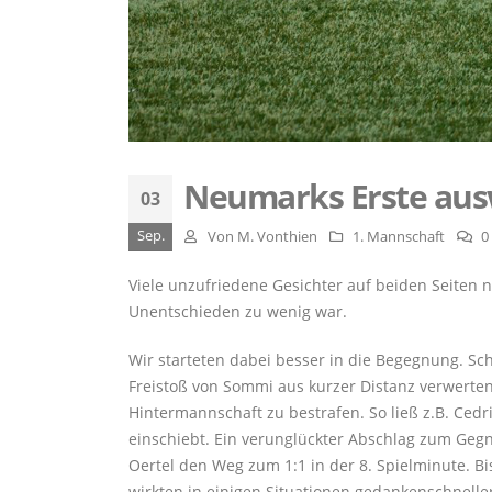
Neumarks Erste aus
03
Sep.
Von
M. Vonthien
1. Mannschaft
0
Viele unzufriedene Gesichter auf beiden Seiten 
Unentschieden zu wenig war.
Wir starteten dabei besser in die Begegnung. Sc
Freistoß von Sommi aus kurzer Distanz verwerten.
Hintermannschaft zu bestrafen. So ließ z.B. Cedr
einschiebt. Ein verunglückter Abschlag zum Geg
Oertel den Weg zum 1:1 in der 8. Spielminute. B
wirkten in einigen Situationen gedankenschneller