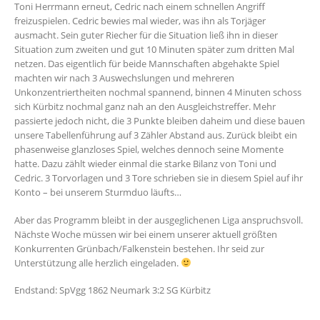
Toni Herrmann erneut, Cedric nach einem schnellen Angriff
freizuspielen. Cedric bewies mal wieder, was ihn als Torjäger
ausmacht. Sein guter Riecher für die Situation ließ ihn in dieser
Situation zum zweiten und gut 10 Minuten später zum dritten Mal
netzen. Das eigentlich für beide Mannschaften abgehakte Spiel
machten wir nach 3 Auswechslungen und mehreren
Unkonzentriertheiten nochmal spannend, binnen 4 Minuten schoss
sich Kürbitz nochmal ganz nah an den Ausgleichstreffer. Mehr
passierte jedoch nicht, die 3 Punkte bleiben daheim und diese bauen
unsere Tabellenführung auf 3 Zähler Abstand aus. Zurück bleibt ein
phasenweise glanzloses Spiel, welches dennoch seine Momente
hatte. Dazu zählt wieder einmal die starke Bilanz von Toni und
Cedric. 3 Torvorlagen und 3 Tore schrieben sie in diesem Spiel auf ihr
Konto – bei unserem Sturmduo läufts…
Aber das Programm bleibt in der ausgeglichenen Liga anspruchsvoll.
Nächste Woche müssen wir bei einem unserer aktuell größten
Konkurrenten Grünbach/Falkenstein bestehen. Ihr seid zur
Unterstützung alle herzlich eingeladen.
Endstand: SpVgg 1862 Neumark 3:2 SG Kürbitz