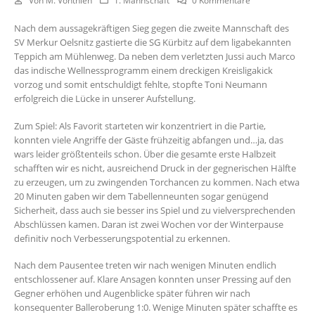
Von
M. Vonthien
1. Mannschaft
0 Kommentare
Nach dem aussagekräftigen Sieg gegen die zweite Mannschaft des
SV Merkur Oelsnitz gastierte die SG Kürbitz auf dem ligabekannten
Teppich am Mühlenweg. Da neben dem verletzten Jussi auch Marco
das indische Wellnessprogramm einem dreckigen Kreisligakick
vorzog und somit entschuldigt fehlte, stopfte Toni Neumann
erfolgreich die Lücke in unserer Aufstellung.
Zum Spiel: Als Favorit starteten wir konzentriert in die Partie,
konnten viele Angriffe der Gäste frühzeitig abfangen und…ja, das
wars leider größtenteils schon. Über die gesamte erste Halbzeit
schafften wir es nicht, ausreichend Druck in der gegnerischen Hälfte
zu erzeugen, um zu zwingenden Torchancen zu kommen. Nach etwa
20 Minuten gaben wir dem Tabellenneunten sogar genügend
Sicherheit, dass auch sie besser ins Spiel und zu vielversprechenden
Abschlüssen kamen. Daran ist zwei Wochen vor der Winterpause
definitiv noch Verbesserungspotential zu erkennen.
Nach dem Pausentee treten wir nach wenigen Minuten endlich
entschlossener auf. Klare Ansagen konnten unser Pressing auf den
Gegner erhöhen und Augenblicke später führen wir nach
konsequenter Balleroberung 1:0. Wenige Minuten später schaffte es