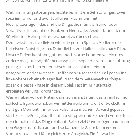
Von
M. Vonthien
2. Mannschaft
0 Kommentare
Wahrnehmungsstörungen, leichte bis mittlere Sehstörungen, zwei
rosa Einhörner und eventuell einen Flachmann mit
Hochprozentigen, das sind die Dinge, die man als Trainer oder
Verantwortlicher auf der Bank von Neumarks Zweiter braucht, um
90 Minuten Heimspiel unbeschadet zu überstehen.
Denn wieder mal verließen wir trotz gutem Spiel als Verlierer die
heimische Badsteigarena. Dabei lief bis zur Halbzeit alles nach Plan.
Unsere Defensive stand gut und nach vorne konnten wir ein ums
andere mal gute Angriffe herausspielen. Sogar die verdiente Führung
gelang uns noch im ersten Abschnitt, als Albi mit einem
Kategorie“Tor des Monats“-Treffer von 16 Meter den Ball genau ins
linke obere Eck einschlagen ließ. Nach dem Seitenwechsel folgte
sogar die beste Phase in diesem Spiel. Fast im Minutentakt
erspielten wir uns Torchancen.
Was wir aber vor der Kisten dann so veranstalten, das ist einfach nur
schlecht. Irgendwie haben wir mittlerweile ein Talent entwickelt im
richtigen Moment immer das Falsche zu machen. Da wird gepasst
statt zu schießen, geköpft statt zu stoppen und keiner da vorne drin,
der einfach mal das Ding reinhaut. Bei so viel Unvermögen baut man
den Gegner natürlich auf und so kamen die Gäste beim ersten
Vorstoß in unsere Hälfte gleich zum Ausgleich. Ein Einwurf in