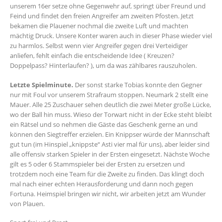
unserem 16er setze ohne Gegenwehr auf, springt über Freund und
Feind und findet den freien Angreifer am zweiten Pfosten. Jetzt
bekamen die Plauener nochmal die zweite Luft und machten
mächtig Druck. Unsere Konter waren auch in dieser Phase wieder viel
zu harmlos. Selbst wenn vier Angreifer gegen drei Verteidiger
anliefen, fehlt einfach die entscheidende Idee ( Kreuzen?
Doppelpass? Hinterlaufen? ), um da was zählbares rauszuholen.
Letzte Spielminute.
Der sonst starke Tobias konnte den Gegner
nur mit Foul vor unserem Strafraum stoppen. Neumark 2 stellt eine
Mauer. Alle 25 Zuschauer sehen deutlich die zwei Meter große Lücke,
wo der Ball hin muss. Wieso der Torwart nicht in der Ecke steht bleibt
ein Rätsel und so nehmen die Gäste das Geschenk gerne an und
können den Siegtreffer erzielen. Ein Knippser würde der Mannschaft
gut tun (im Hinspiel „knippste“ Asti vier mal für uns), aber leider sind
alle offensiv starken Spieler in der Ersten eingesetzt. Nächste Woche
gilt es 5 oder 6 Stammspieler bei der Ersten zu ersetzen und
trotzdem noch eine Team für die Zweite zu finden. Das klingt doch
mal nach einer echten Herausforderung und dann noch gegen
Fortuna. Heimspiel bringen wir nicht, wir arbeiten jetzt am Wunder
von Plauen.