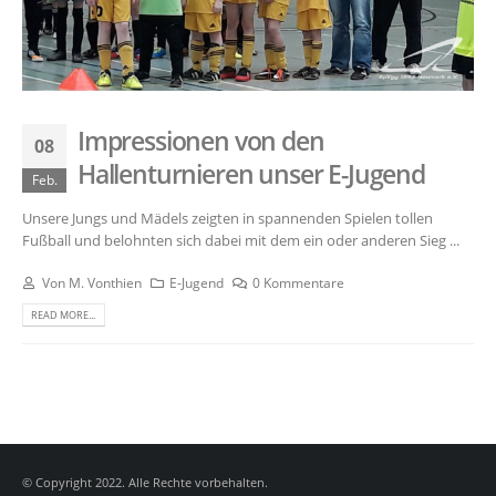
Impressionen von den
08
Hallenturnieren unser E-Jugend
Feb.
Unsere Jungs und Mädels zeigten in spannenden Spielen tollen
Fußball und belohnten sich dabei mit dem ein oder anderen Sieg ...
Von
M. Vonthien
E-Jugend
0 Kommentare
READ MORE...
© Copyright 2022. Alle Rechte vorbehalten.