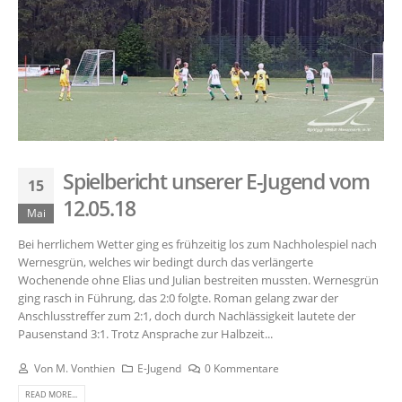
Spielbericht unserer E-Jugend vom
15
12.05.18
Mai
Bei herrlichem Wetter ging es frühzeitig los zum Nachholespiel nach
Wernesgrün, welches wir bedingt durch das verlängerte
Wochenende ohne Elias und Julian bestreiten mussten. Wernesgrün
ging rasch in Führung, das 2:0 folgte. Roman gelang zwar der
Anschlusstreffer zum 2:1, doch durch Nachlässigkeit lautete der
Pausenstand 3:1. Trotz Ansprache zur Halbzeit...
Von
M. Vonthien
E-Jugend
0 Kommentare
READ MORE...