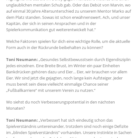
unglaublichen mentalen Schub gab. Oder das Debüt von Marvin, wo
auf einmal 30 Jahre Altersunterschied zu unserem Mentor Marko auf
dem Platz standen. Sowas ist schon erwähnenswert. Ach, und unser
Kapitän, der sich in seinen Ansprachen und in der
Spielerkommunikation gut weiterentwickelt hat.“
Welche Faktoren spielen für dich eine wichtige Rolle, um die aktuelle
Form auch in der Rückrunde beibehalten zu können?
Toni Neumann:
„Gesundes Selbstbewusstsein durch Eigendisziplin
jedes einzelnen. Eine Breite Brust, im Winter ein paar Einheiten
Bankdrücken gehören dazu und Eier… Eier, wir brauchen vor allem
Eier. Wir sind jetzt die gejagten, noch lange kein Aufsteiger. Jeder
muss bereit sein diese vielleicht einmalige Chance seiner
„Fußballkarriere“ mit unserem Verein zu nutzen.“
Wo siehst du noch Verbesserungspotential in den nächsten
Monaten?
Toni Neumann:
„Verbessert hat sich eindeutig schon das
Spielverständnis untereinander, trotzdem sind noch einige Defizite
im „blinden Spielverständnis“ vorhanden. Unsere Instinkte in Sachen