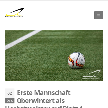
Erste Mannschaft
02
überwintert als
Dez.