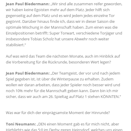
Jean Paul Biedermann:
„Wir sind alle zusammen reifer geworden,
wir haben keine Egoisten mehr auf dem Platz. Jeder hilft sich
gegenseitig auf dem Platz und es wird jedem jedes einzelne Tor
gegönnt. Darüber hinaus finde ich, dass wir in dieser Saison die
optimale Mischung in der Mannschaft haben. Zum einen was die
Einzelpositionen betrifft: Super Torwart, verschiedene Torjäger und
insbesondere Tobias Scholz hat unsere Abwehr noch weiter
stabilisiert.“
Auf was wird das Team die nächsten Monate, auch im Hinblick auf
die Vorbereitung für die Rückrunde, besonderen Wert legen?
Jean Paul Biedermann:
„Der Teamgeist, der vor und nach jedem
Spiel gegeben ist, ist über die Winterpause zu erhalten. Zudem
wollen wir daran arbeiten, dass jeder Spieler noch besser wird und
noch 10% mehr für die Mannschaft geben kann. Dann bin ich mir
sicher, dass wir auch am 26. Spieltag auf Platz 1 stehen KÖNNTEN.“
Was war für dich der einprägsamste Moment der Hinrunde?
Toni Neumann:
„DEN einen Moment gab es für mich nicht, aber
Highlights wie das 5:0 im Derby gegen Heinsdorf, welches uns einen